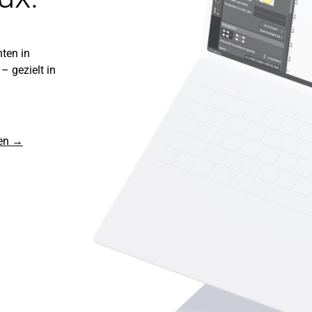
ten in
– gezielt in
ren →