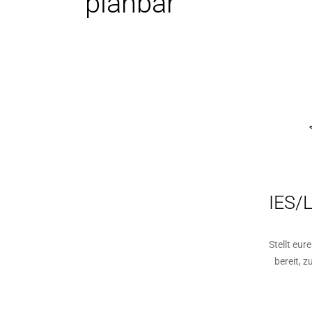
planbar
IES/
Stellt eur
bereit, z