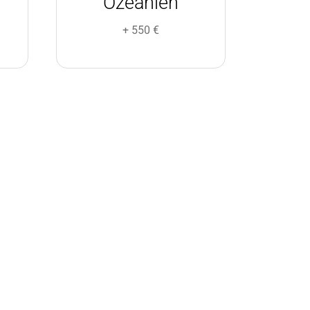
Ozeanien
+ 550 €