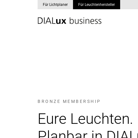
Für Lichtplaner
Für Leuchtenhersteller
Skip to main content
BRONZE MEMBERSHIP
Eure Leuchten.
Planbar in DIAL