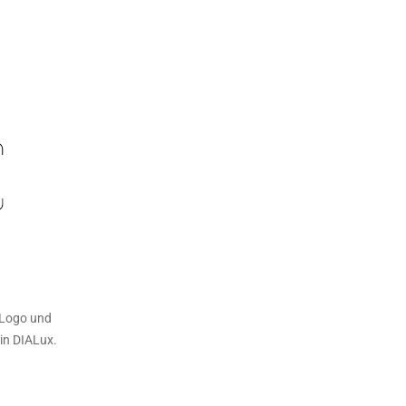
r Logo und
in DIALux.