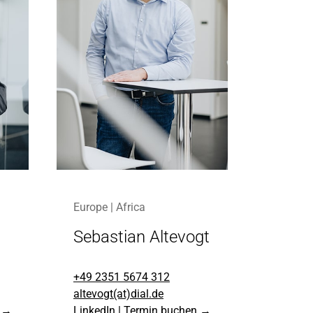
Europe | Africa
Sebastian Altevogt
+49 2351 5674 312
altevogt(at)dial.de
n →
LinkedIn
|
Termin buchen →