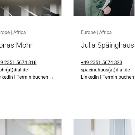
rope | Africa
Europe | Africa
onas Mohr
Julia Späinghaus
9 2351 5674 316
+49 2351 5674 323
hr(at)dial.de
spaeinghaus(at)dial.de
nkedIn
|
Termin buchen →
LinkedIn
|
Termin buche