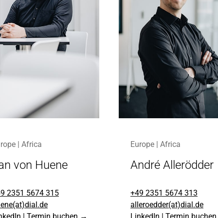
rope | Africa
Europe | Africa
an von Huene
André Allerödder
9 2351 5674 315
+49 2351 5674 313
ene(at)dial.de
alleroedder(at)dial.de
nkedIn
|
Termin buchen →
LinkedIn
|
Termin buche