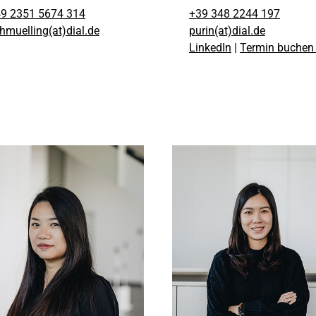
9 2351 5674 314
+39 348 2244 197
hmuelling(at)dial.de
purin(at)dial.de
LinkedIn
|
Termin buche