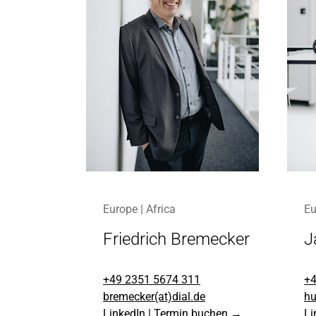
Europe | Africa
Eu
Friedrich Bremecker
J
+49 2351 5674 311
+4
bremecker(at)dial.de
hu
LinkedIn
|
Termin buchen →
Li