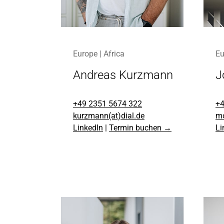
Europe | Africa
Eu
Andreas Kurzmann
J
+49 2351 5674 322
+4
kurzmann(at)dial.de
mo
LinkedIn
|
Termin buchen →
Li