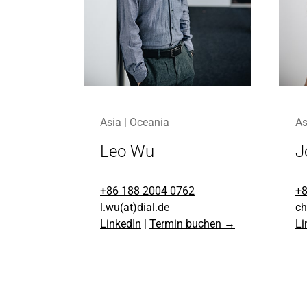
Asia | Oceania
As
Leo Wu
J
+86 188 2004 0762
+8
l.wu(at)dial.de
ch
LinkedIn
|
Termin buchen →
Li