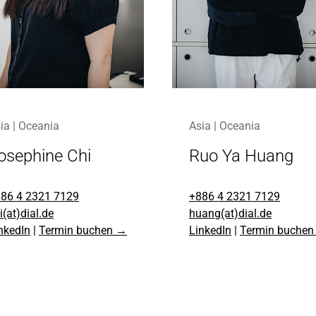
ia | Oceania
Asia | Oceania
osephine Chi
Ruo Ya Huang
86 4 2321 7129
+886 4 2321 7129
i(at)dial.de
huang(at)dial.de
nkedIn
|
Termin buchen →
LinkedIn
|
Termin buche