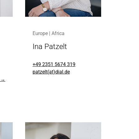
Europe | Africa
Ina Patzelt
+49 2351 5674 319
patzelt(at)dial.de
n →