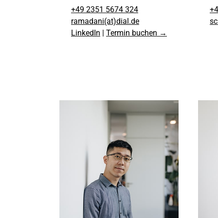
+49 2351 5674 324
+4
ramadani(at)dial.de
sc
LinkedIn
|
Termin buchen →