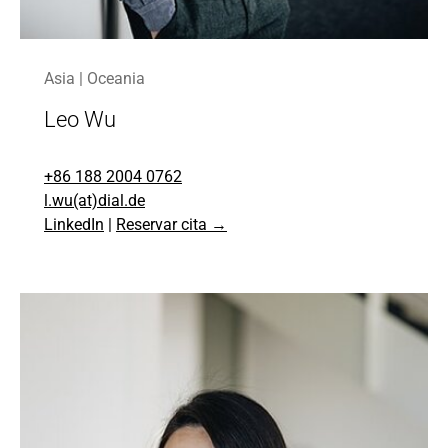
Asia | Oceania
Leo Wu
+86 188 2004 0762
l.wu(at)dial.de
LinkedIn
|
Reservar cita →