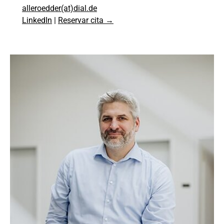
alleroedder(at)dial.de
LinkedIn
|
Reservar cita →